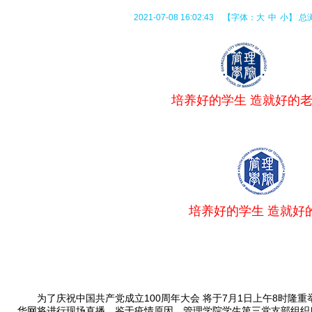
2021-07-08 16:02:43
【字体：
大
中
小
】
总
培养好的学生 造就好的
培养好的学生 造就好
为了庆祝中国共产党成立100周年大会 将于7月1日上午8时隆重
华网将进行现场直播。鉴于疫情原因，管理学院学生第三党支部组织