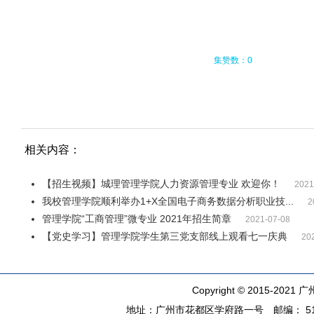
集赞数：0
相关内容：
【招生视频】城理管理学院人力资源管理专业 欢迎你！
2021
我校管理学院顺利举办1+X全国电子商务数据分析职业技...
2
管理学院“工商管理”微专业 2021年招生简章
2021-07-08
【党史学习】管理学院学生第三党支部线上观看七一庆典
20
Copyright © 2015-2021
广
地址：广州市花都区学府路一号 邮编： 5108