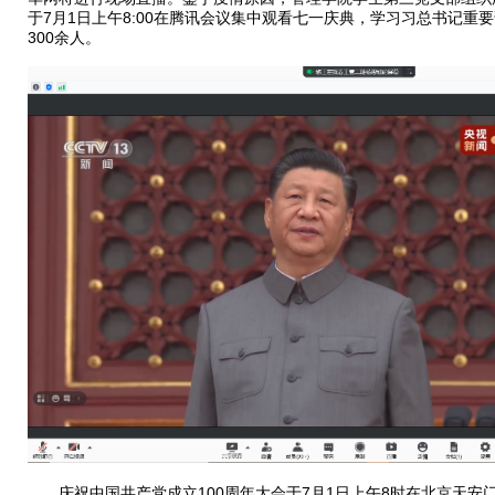
于7月1日上午8:00在腾讯会议集中观看七一庆典，学习习总书记重
300余人。
庆祝中国共产党成立100周年大会于7月1日上午8时在北京天安