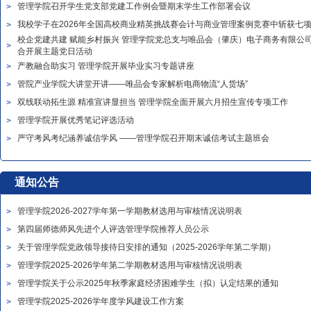
管理学院召开学生党支部党建工作例会暨期末学生工作部署会议
>
我校学子在2026年全国高校商业精英挑战赛会计与商业管理案例竞赛中斩获七项
>
校企党建共建 赋能乡村振兴 管理学院党总支与唯品会（肇庆）电子商务有限公
>
合开展主题党日活动
产教融合助实习 管理学院开展毕业实习专题讲座
>
州城理—美的数字管理学院签约揭牌仪式
【诚理讲坛】学校举办“跨越周期的增
管院产业学院大讲堂开讲——唯品会专家解析电商物流“人货场”
>
双线联动拓生源 精准宣讲显担当 管理学院全面开展六月招生宣传专项工作
>
管理学院开展优秀笔记评选活动
>
严守考风考纪涵养诚信学风 ——管理学院召开期末诚信考试主题班会
>
通知公告
管理学院2026-2027学年第一学期教材选用与审核情况说明表
>
第四届师德师风先进个人评选管理学院推荐人员公示
>
关于管理学院党政领导接待日安排的通知（2025-2026学年第二学期）
>
管理学院2025-2026学年第二学期教材选用与审核情况说明表
>
管理学院关于公示2025年秋季家庭经济困难学生（拟）认定结果的通知
>
管理学院2025-2026学年度学风建设工作方案
>